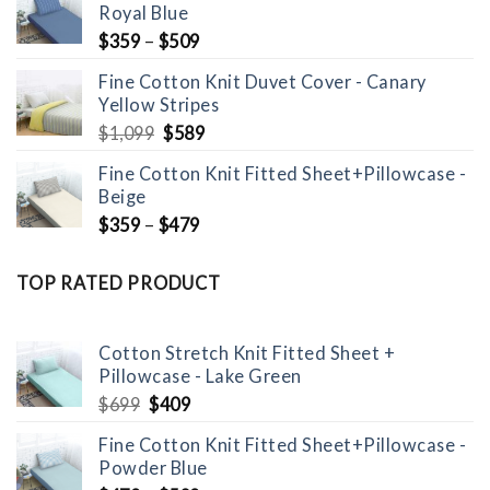
Royal Blue
$
359
–
$
509
Fine Cotton Knit Duvet Cover - Canary
Yellow Stripes
Original
Current
$
1,099
$
589
price
price
Fine Cotton Knit Fitted Sheet+Pillowcase -
was:
is:
Beige
$1,099.
$589.
$
359
–
$
479
TOP RATED PRODUCT
Cotton Stretch Knit Fitted Sheet +
Pillowcase - Lake Green
Original
Current
$
699
$
409
price
price
Fine Cotton Knit Fitted Sheet+Pillowcase -
was:
is:
Powder Blue
$699.
$409.