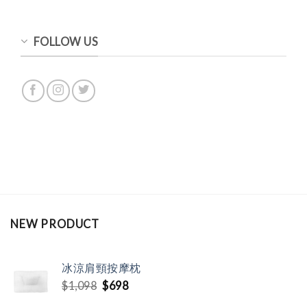
FOLLOW US
NEW PRODUCT
冰涼肩頸按摩枕
Original
Current
$
1,098
$
698
price
price