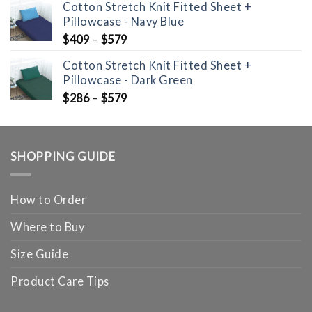
Cotton Stretch Knit Fitted Sheet +
Pillowcase - Navy Blue
$
409
–
$
579
Cotton Stretch Knit Fitted Sheet +
Pillowcase - Dark Green
$
286
–
$
579
SHOPPING GUIDE
How to Order
Where to Buy
Size Guide
Product Care Tips