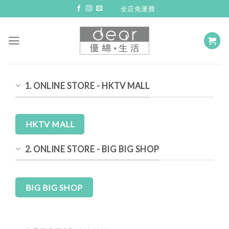
Skip
全店免運費
to
content
1. ONLINE STORE - HKTV MALL
HKTV MALL
2. ONLINE STORE - BIG BIG SHOP
BIG BIG SHOP