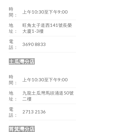
時
上午10:30至下午9:00
間：
地
旺角太子道西141號長榮
址：
大廈1-3樓
電
3690 8833
話：
土瓜灣分店
時
上午10:30至下午9:00
間：
地
九龍土瓜灣馬頭涌道50號
址：
二樓
電
2713 2136
話：
筲箕灣分店