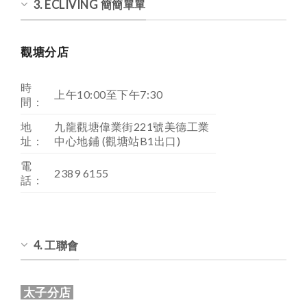
3. ECLIVING 簡簡單單
觀塘分店
時
上午10:00至下午7:30
間：
地
九龍觀塘偉業街221號美德工業
址：
中心地鋪 (觀塘站B1出口)
電
2389 6155
話：
4. 工聯會
太子分店