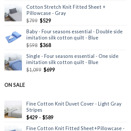
was:
is:
Cotton Stretch Knit Fitted Sheet +
$1,098.
$698.
Pillowcase - Gray
Original
Current
$
799
$
529
price
price
Baby - Four seasons essential - Double side
was:
is:
imitation silk cotton quilt - Blue
$799.
$529.
Original
Current
$
598
$
368
price
price
Single - Four seasons essential - One side
was:
is:
imitation silk cotton quilt - Blue
$598.
$368.
Original
Current
$
1,099
$
699
price
price
was:
is:
ON SALE
$1,099.
$699.
Fine Cotton Knit Duvet Cover - Light Gray
Stripes
$
429
–
$
589
Fine Cotton Knit Fitted Sheet+Pillowcase -